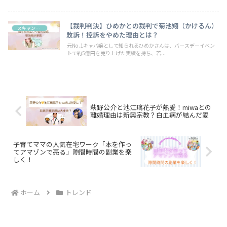
【裁判判決】ひめかとの裁判で菊池翔（かけるん）
スキャンダル
敗訴！控訴をやめた理由とは？
元No.1キャバ嬢として知られるひめかさんは、バースデーイベン
トで約5億円を売り上げた実績を持ち、若...
萩野公介と池江璃花子が熱愛！miwaとの
離婚理由は新興宗教？白血病が結んだ愛
子育てママの人気在宅ワーク「本を作っ
てアマゾンで売る」隙間時間の副業を楽
しく！
ホーム
トレンド