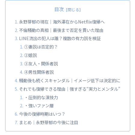
目次
永野芽郁の現在｜海外滞在からNetflix復帰へ
不倫騒動の真相｜最後まで否定を貫いた理由
LINE流出の犯人は誰？複数の有力説を検証
①妻説は否定的？
②娘説
③友人・関係者説
④男性関係者説
騒動後も続くスキャンダル｜イメージ低下は決定的に
それでも復帰できる理由｜強すぎる“実力とメンタル”
・圧倒的な演技力
・強いファン層
今後の復帰時期はいつ？
まとめ｜永野芽郁の今後に注目