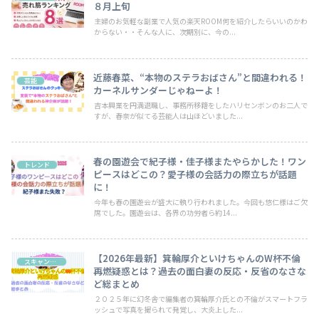
８月上旬
主婦のお気軽な副業で人気の楽天ROOM何を紹介したらいいのかわ
からない・・そんな人に、次期別に、今の...
近藤春菜、“本物のステラおばさん”と間違われる！
芸能
カーネルサンダーじゃねーよ！
吉本興業を円満退職し、事務所移籍をしたハリセンボンのお二人で
すが、春奈が似てる芸能人は山ほどいました...
春の園遊会で紀子様・佳子様またやらかした！ワン
トレンド
ピースはどこの？愛子様の会話力の際立ちが話題
に！
今年も春の園遊会が盛大に執り行われました。今回も悠仁様はご欠
席でした。園遊会は、各界の功労者ら約14...
【2026年最新】箕輪厚介といけちゃんのW杯不倫
スキャンダル
再燃疑惑とは？過去の面白妻の反応・反省のなさな
ど総まとめ
２０２５年に幻冬舎で編集者の箕輪厚介氏との不倫がスマートフラ
ッシュで写真を撮られて発覚し、大炎上した...