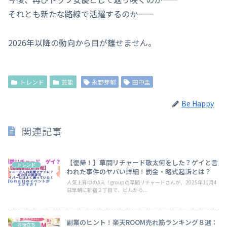
それとも新たな路線で活躍するのか――
2026年以降の動向から目が離せません。
トレンド
芸能
永野芽郁
田中圭
Be Happy
関連記事
【復帰！】草間リチャード敬太何をした？ゲイと言
トレンド
われた事件のヤバい詳細！罰金・略式起訴とは？
人気上昇中のAえ！groupの草間リチャードさんが、2025年10月4
日早朝に新宿２丁目で、ビルから...
副業のヒント！楽天ROOM売れ筋ランキング８選：
お役立ち