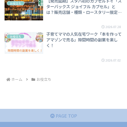
【発売延期】スタバ初のカプセルトイ「ス
お役立ち
ターバックス ジョイフル カプセル」と
は？販売店舗・種類・ロースタリー限定版
を徹底解説！
2026.07.28
子育てママの人気在宅ワーク「本を作って
お役立ち
アマゾンで売る」隙間時間の副業を楽し
く！
2026.07.02
ホーム
お役立ち
PAGE TOP