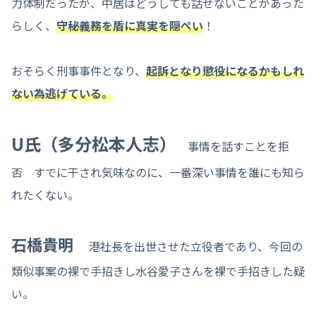
力体制だったが、中居はどうしても話せないことがあった
らしく、
守秘義務を盾に真実を隠ぺい
！
おそらく刑事事件となり、
起訴となり懲役になるかもしれ
ない為逃げている。
U氏（多分松本人志）
事情を話すことを拒
否 すでに干され気味なのに、一番深い事情を誰にも知ら
れたくない。
石橋貴明
港社長を出世させた立役者であり、今回の
類似事案の裸で手招きし水谷愛子さんを裸で手招きした疑
い。