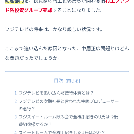
動産部門
を、投資家の村上世彰氏らが関わる旧
村上ファン
ド系投資グループ売却
することになりました。
フジテレビの将来は、かなり厳しい状況です。
ここまで追い込んだ原因となった、中居正広問題とはどん
な問題だったでしょうか。
目次
フジテレビを追い込んだ接待体質とは？
フジテレビの次期社長と言われた中嶋プロデューサー
の悪行？
フジスイートルーム飲み会で全裸手招きのU氏は今後
番組復帰するか？
スイートルームで全裸手招きしたU氏はだれ？