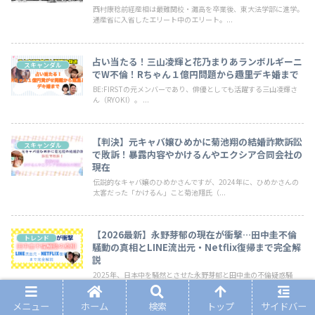
西村康稔前経産相は最難関校・灘高を卒業後、東大法学部に進学。
通産省に入省したエリート中のエリート。...
占い当たる！三山凌輝と花乃まりあランボルギーニ
スキャンダル
でW不倫！Rちゃん１億円問題から趣里デキ婚まで
BE:FIRSTの元メンバーであり、俳優としても活躍する三山凌輝さ
ん（RYOKI）。 ...
【判決】元キャバ嬢ひめかに菊池翔の結婚詐欺訴訟
スキャンダル
で敗訴！暴露内容やかけるんやエクシア合同会社の
現在
伝説的なキャバ嬢のひめかさんですが、2024年に、ひめかさんの
太客だった「かけるん」こと菊池翔氏（...
【2026最新】永野芽郁の現在が衝撃…田中圭不倫
トレンド
騒動の真相とLINE流出元・Netflix復帰まで完全解
説
2025年、日本中を騒然とさせた永野芽郁と田中圭の不倫疑惑騒
動。清純派女優として圧倒的な人気を誇っ...
メニュー
ホーム
検索
トップ
サイドバー