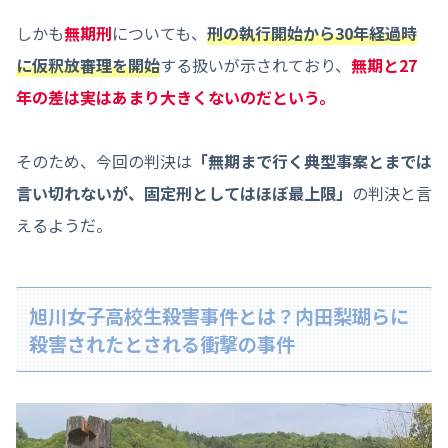
しかも
無期刑
についても、
刑の執行開始から30年経過時
に仮釈放審理を開始
する扱いが示されており、
無期と27
年の差は実はあまり大きくない
のだという
。
そのため、今回の判決は
「無期まで行く典型事案とまでは
言い切れないが、固定刑としてはほぼ最上限」
の判決と言
えるようだ。
旭川女子高校生殺害事件とは？内田梨瑚らに
殺害されたとされる衝撃の事件