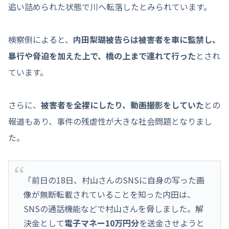
追い詰められた状態で川へ転落したとみられています。
検察側によると、
内田梨瑚被告らは被害者を車に監禁し、
暴行や脅迫を加えた上で、橋の上まで連れて行った
とされ
ています。
さらに、
被害者を全裸にしたり、動画撮影をしていた
との
報道もあり、事件の残虐性が大きな社会問題となりまし
た。
「前日の18日、村山さんのSNSに自身の写った画
像が無断転載されていることを知った内田は、
SNSの通話機能などで村山さんを脅しました。解
決金として
電子マネー10万円分
を送金させようと