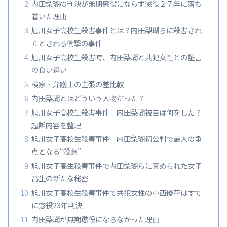
内田梨瑚の判決が無期懲役にならず懲役２７年に落ち
着いた理由
旭川女子高校生殺害事件とは？内田梨瑚らに殺害され
たとされる衝撃の事件
旭川女子高校生殺害時、内田梨瑚と共犯女性との証言
の食い違い
検察・弁護士の主張の差比較
内田梨瑚とはどういう人物だった？
旭川女子高校生殺害事件 内田梨瑚被告は何をした？
起訴内容を整理
旭川女子高校生殺害事件 内田梨瑚初公判で最大の争
点となる“殺意”
旭川女子高生殺害事件で内田梨瑚らに責められた女子
高生の新たな秘密
旭川女子高校生殺害事件で共犯女性の小西優花はすで
に懲役23年判決
内田梨瑚が無期懲役にならなかった理由