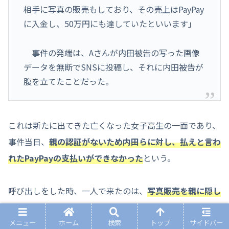
相手に写真の販売もしており、その売上はPayPay
に入金し、50万円にも達していたといいます」
事件の発端は、Aさんが内田被告の写った画像
データを無断でSNSに投稿し、それに内田被告が
腹を立てたことだった。
これは新たに出てきた亡くなった女子高生の一面であり、
事件当日、
親の認証がないため内田らに対し、払えと言わ
れたPayPayの支払いができなかった
という。
呼び出しをした時、一人で来たのは、
写真販売を親に隠し
ていた
からだという。
メニュー
ホーム
検索
トップ
サイドバー