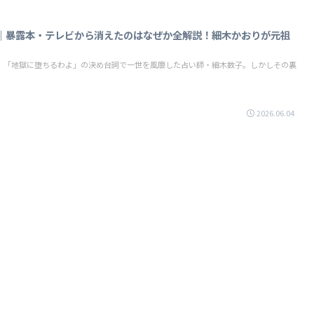
｜暴露本・テレビから消えたのはなぜか全解説！細木かおりが元祖
、「地獄に堕ちるわよ」の決め台詞で一世を風靡した占い師・細木数子。しかしその裏
2026.06.04