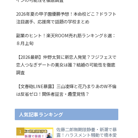
2026年夏の甲子園優勝予想！本命校どこ？ドラフト
注目選手、応援席で話題の学校まとめ
副業のヒント！楽天ROOM売れ筋ランキング８選：
８月上旬
【2026最新】仲野太賀に新恋人発覚？フジフェスで
恋人つなぎデートの美女は誰？結婚の可能性を徹底
調査
【文春砲LINE暴露】三山凌輝と花乃まりあのW不倫
は反省ゼロ！関係者証言・趣里覚悟？
人気記事ランキング
佐藤二郎無期限静養・新潮で暴
露！ハラスメント騒動で橋本愛