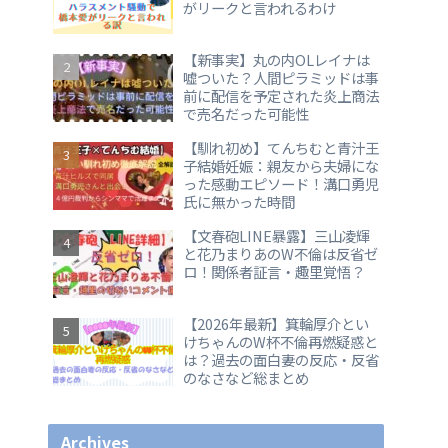
がリークと言われるわけ
【新事実】丸の内OLレイナは
嘘ついた？人間ピラミッドは事
前に配信を予定された炎上商法
で売名だった可能性
【馴れ初め】てんちむと青汁王
子結婚妊娠：親友から夫婦にな
った感動エピソード！溝口勇児
氏に無かった時間
【文春砲LINE暴露】三山凌輝
と花乃まりあのW不倫は反省ゼ
ロ！関係者証言・趣里覚悟？
【2026年最新】箕輪厚介とい
けちゃんのW杯不倫再燃疑惑と
は？過去の面白妻の反応・反省
のなさなど総まとめ
Archives