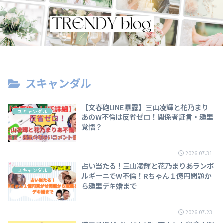
スキャンダル
【文春砲LINE暴露】三山凌輝と花乃まり
スキャンダル
あのW不倫は反省ゼロ！関係者証言・趣里
覚悟？
2026.07.31
占い当たる！三山凌輝と花乃まりあランボ
スキャンダル
ルギーニでW不倫！Rちゃん１億円問題か
ら趣里デキ婚まで
2026.07.23