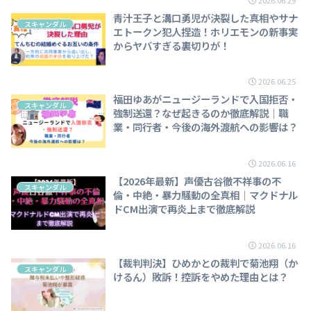
青汁王子と溝口勇児が決裂した真相やサナ
スキャンダル
エトークン犯人捏造！ホリエモンの新事実
からヤバすぎる裏切りが！
2026.06.25
福田ゆあがニュージーランドで入国拒否・
スキャンダル
強制送還？なぜ起きるのか徹底解説｜職
業・同行者・今後の海外渡航への影響は？
2026.06.16
【2026年最新】声優古谷徹不祥事の不
スキャンダル
倫・中絶・暴力騒動の全真相｜マクドナル
ドCM出演で再炎上まで徹底解説
2026.06.16
【裁判判決】ひめかとの裁判で菊池翔（か
スキャンダル
けるん）敗訴！控訴をやめた理由とは？