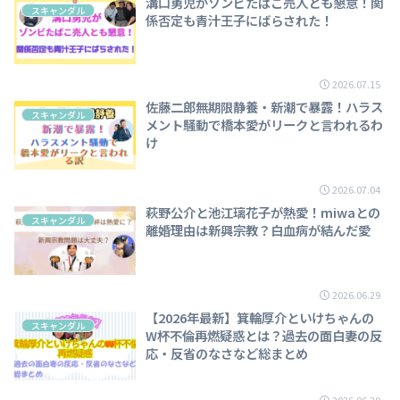
溝口勇児がゾンビたばこ売人とも懇意！関
スキャンダル
係否定も青汁王子にばらされた！
2026.07.15
佐藤二郎無期限静養・新潮で暴露！ハラス
スキャンダル
メント騒動で橋本愛がリークと言われるわ
け
2026.07.04
萩野公介と池江璃花子が熱愛！miwaとの
スキャンダル
離婚理由は新興宗教？白血病が結んだ愛
2026.06.29
【2026年最新】箕輪厚介といけちゃんの
スキャンダル
W杯不倫再燃疑惑とは？過去の面白妻の反
応・反省のなさなど総まとめ
2026.06.29